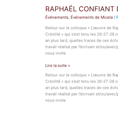
CONFIANT
RAPHAËL CONFIANT D
DE
LA
Événements
,
Événements de Micela
/
CRITIQUE
A
Retour sur le colloque « L’œuvre de Rap
L’ŒUVRE
Créolité » qui s’est tenu les 26-27-28 
an plus tard, quelles traces de ces éc
travail réalisé par l’écrivain et/ou/ave
nous invite
Lire la suite »
Retour sur le colloque « L’œuvre de Rap
Créolité » qui s’est tenu les 26-27-28 
an plus tard, quelles traces de ces éc
travail réalisé par l’écrivain et/ou/ave
nous invite