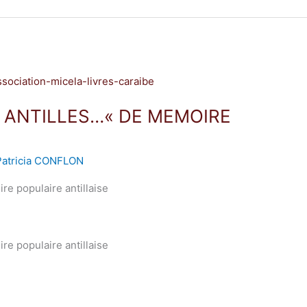
 ANTILLES…« DE MEMOIRE
Patricia CONFLON
e populaire antillaise
e populaire antillaise