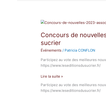
Concours
de
Concours de nouvelles
nouvelles
2023
sucrier
par
Événements
/
Patricia CONFLON
les
Éditions
Participez au vote des meilleures nouve
du
https://www.leseditionsdusucrier.fr/
sucrier
Lire la suite »
Participez au vote des meilleures nouve
https://www.leseditionsdusucrier.fr/