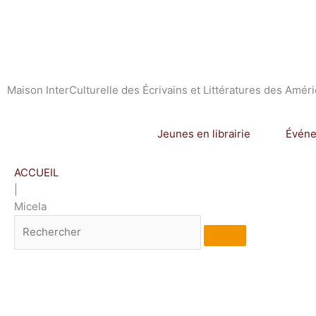
Aller
au
contenu
Maison InterCulturelle des Écrivains et Littératures des Amér
Jeunes en librairie
Évén
ACCUEIL
|
Micela
Rechercher