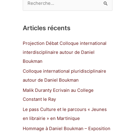
R
e
c
Articles récents
h
e
Projection Débat Colloque international
r
interdisciplinaire autour de Daniel
c
Boukman
h
Colloque international pluridisciplinaire
e
autour de Daniel Boukman
r
Malik Duranty Ecrivain au College
Constant le Ray
:
Le pass Culture et le parcours « Jeunes
en librairie » en Martinique
Hommage à Daniel Boukman – Exposition