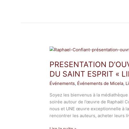
PRESENTATION
D’OUVRAGES
PRESENTATION D’OU
A
LA
DU SAINT ESPRIT « 
MEDIATHEQUE
Événements
,
Événements de Micela
,
L
DU
SAINT
Soyez les bienvenus à la médiathèque 
ESPRIT
soirée autour de l’œuvre de Raphaël C
« LIRE
nous et UNE œuvre exceptionnelle à la
RAPHAEL
rencontrer les auteurs, acheter leurs li
CONFIANT »
Lire la suite »