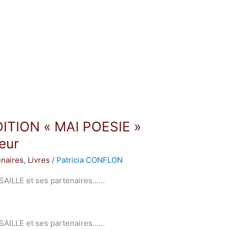
ITION « MAI POESIE »
jeur
naires
,
Livres
/
Patricia CONFLON
ALISAILLE et ses partenaires……
ALISAILLE et ses partenaires……