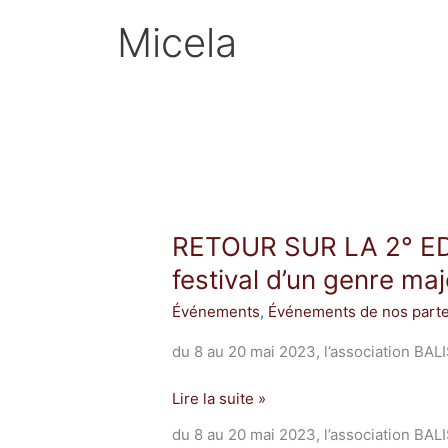
Micela
RETOUR
SUR
RETOUR SUR LA 2° ED
LA
2°
festival d’un genre ma
EDITION
Événements
,
Événements de nos parte
« MAI
POESIE »
du 8 au 20 mai 2023, l’association B
festival
d’un
Lire la suite »
genre
majeur
du 8 au 20 mai 2023, l’association B