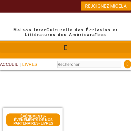
Aller
REJOIGNEZ MICELA
au
contenu
Maison InterCulturelle des Écrivains et
Littératures des Américaraïbes
Rechercher
ACCUEIL
|
LIVRES
DERNIERS ÉVÉNEMENTS
ÉVÉNEMENTS
-
ÉVÉNEMENTS DE NOS
PARTENAIRES
-
LIVRES