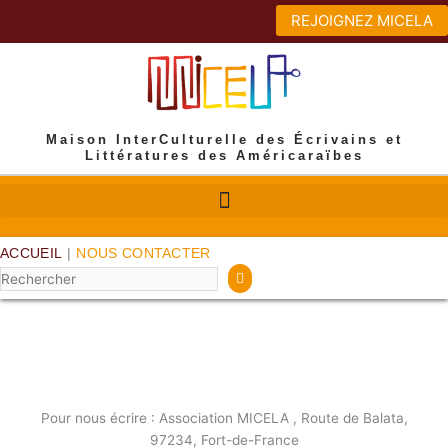
Aller
REJOIGNEZ MICELA
au
contenu
Maison InterCulturelle des Écrivains et
Littératures des Américaraïbes
ACCUEIL
|
NOUS CONTACTER
Rechercher
NOUS CONTACTER
Pour nous écrire : Association MICELA , Route de Balata,
97234, Fort-de-France