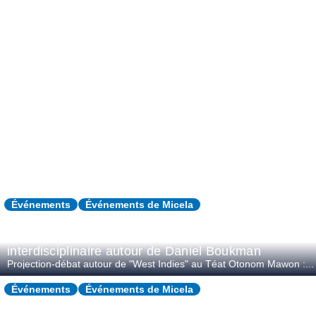
DERNIERS ÉVÉNEMENTS
Événements
Événements de Micela
Projection Débat Colloque international
interdisciplinaire autour de Daniel Boukman
Projection-débat autour de "West Indies" au Téat Otonom Mawon :...
Événements
Événements de Micela
Colloque international pluridisciplinaire autour de