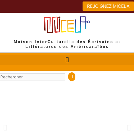
Aller
REJOIGNEZ MICELA
au
contenu
Maison InterCulturelle des Écrivains et
Littératures des Américaraïbes
Rechercher