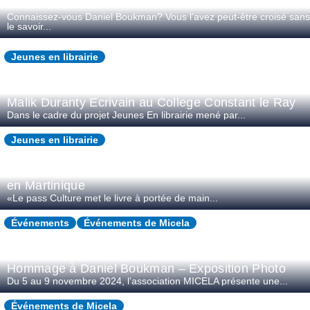
Daniel Boukman
Connaissez-vous Daniel Boukman? Vous l’avez peut-être croisé sans
le savoir...
Jeunes en librairie
Malik Duranty Ecrivain au College Constant le Ray
Dans le cadre du projet Jeunes En librairie mené par...
Jeunes en librairie
Le pass Culture et le parcours « Jeunes en librairie »
en Martinique
«Le pass Culture met le livre à portée de main...
Événements
Événements de Micela
Hommage à Daniel Boukman – Exposition Photo
Du 5 au 9 novembre 2024, l’association MICELA présente une...
Événements de Micela