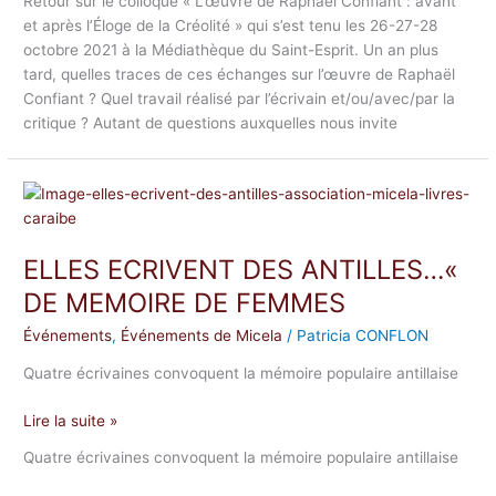
Retour sur le colloque « L’œuvre de Raphaël Confiant : avant
et après l’Éloge de la Créolité » qui s’est tenu les 26-27-28
octobre 2021 à la Médiathèque du Saint-Esprit. Un an plus
tard, quelles traces de ces échanges sur l’œuvre de Raphaël
Confiant ? Quel travail réalisé par l’écrivain et/ou/avec/par la
critique ? Autant de questions auxquelles nous invite
ELLES
ECRIVENT
DES
ELLES ECRIVENT DES ANTILLES…«
ANTILLES…«
DE
DE MEMOIRE DE FEMMES
MEMOIRE
Événements
,
Événements de Micela
/
Patricia CONFLON
DE
FEMMES
Quatre écrivaines convoquent la mémoire populaire antillaise
Lire la suite »
Quatre écrivaines convoquent la mémoire populaire antillaise