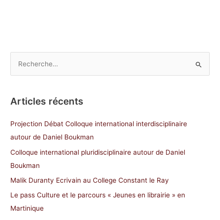
R
e
c
Articles récents
h
e
Projection Débat Colloque international interdisciplinaire
r
autour de Daniel Boukman
c
Colloque international pluridisciplinaire autour de Daniel
h
Boukman
e
Malik Duranty Ecrivain au College Constant le Ray
r
Le pass Culture et le parcours « Jeunes en librairie » en
Martinique
: