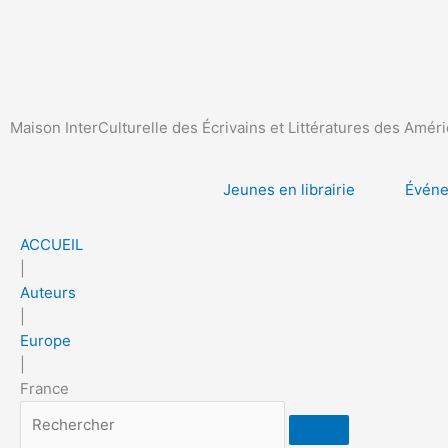
Aller
au
contenu
Maison InterCulturelle des Écrivains et Littératures des Amér
Jeunes en librairie
Évén
ACCUEIL
|
Auteurs
|
Europe
|
France
Rechercher