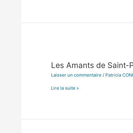
Les
Amants
Les Amants de Saint-P
de
Saint-
Laisser un commentaire
/
Patricia CO
Pierre
Lire la suite »