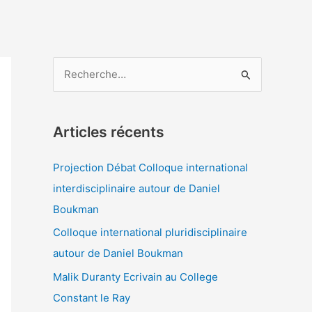
R
e
c
Articles récents
h
e
Projection Débat Colloque international
r
interdisciplinaire autour de Daniel
c
Boukman
h
Colloque international pluridisciplinaire
e
autour de Daniel Boukman
r
Malik Duranty Ecrivain au College
Constant le Ray
: