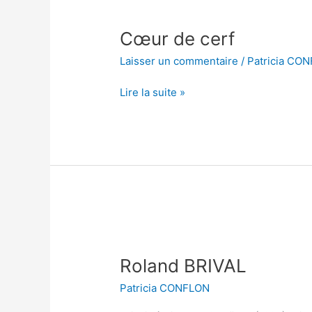
Cœur
de
Cœur de cerf
cerf
Laisser un commentaire
/
Patricia CO
Lire la suite »
Roland
BRIVAL
Roland BRIVAL
Patricia CONFLON