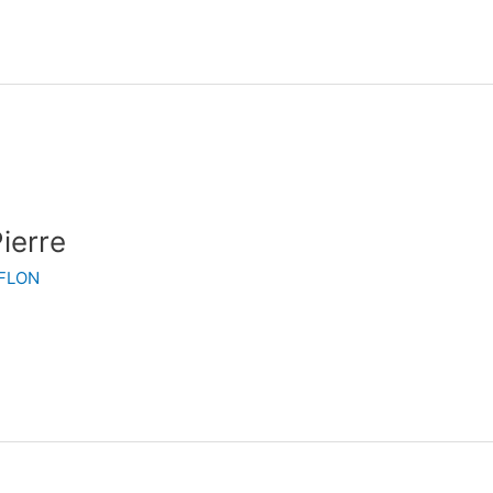
ierre
NFLON