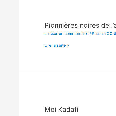
Pionnières
noires
Pionnières noires de l’
de
l’aviation
Laisser un commentaire
/
Patricia CO
Lire la suite »
Moi
Kadafi
Moi Kadafi