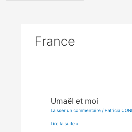
France
Umaël
et
Umaël et moi
moi
Laisser un commentaire
/
Patricia CO
Lire la suite »