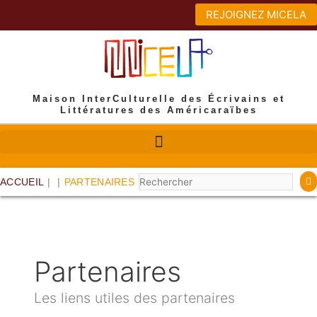
Aller
REJOIGNEZ MICELA
au
contenu
Maison InterCulturelle des Écrivains et
Littératures des Américaraïbes
Rechercher
ACCUEIL
|
|
PARTENAIRES
Partenaires
Les liens utiles des partenaires