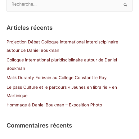
R
e
c
Articles récents
h
e
Projection Débat Colloque international interdisciplinaire
r
autour de Daniel Boukman
c
Colloque international pluridisciplinaire autour de Daniel
h
Boukman
e
Malik Duranty Ecrivain au College Constant le Ray
r
Le pass Culture et le parcours « Jeunes en librairie » en
Martinique
:
Hommage à Daniel Boukman – Exposition Photo
Commentaires récents