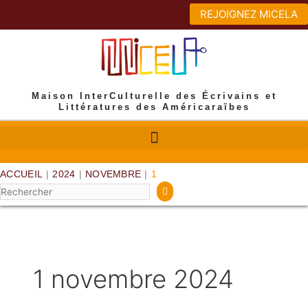
Aller
REJOIGNEZ MICELA
au
contenu
Maison InterCulturelle des Écrivains et
Littératures des Américaraïbes
ACCUEIL
|
2024
|
NOVEMBRE
|
1
Rechercher
1 novembre 2024