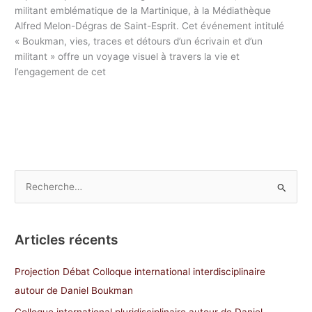
militant emblématique de la Martinique, à la Médiathèque
Alfred Melon-Dégras de Saint-Esprit. Cet événement intitulé
« Boukman, vies, traces et détours d’un écrivain et d’un
militant » offre un voyage visuel à travers la vie et
l’engagement de cet
R
e
c
Articles récents
h
e
Projection Débat Colloque international interdisciplinaire
r
autour de Daniel Boukman
c
Colloque international pluridisciplinaire autour de Daniel