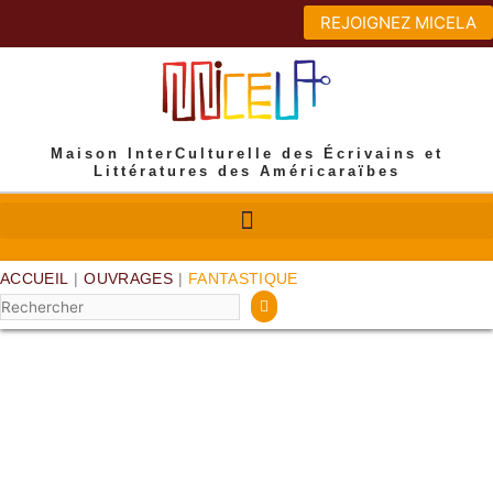
Aller
REJOIGNEZ MICELA
au
contenu
Maison InterCulturelle des Écrivains et
Littératures des Américaraïbes
ACCUEIL
|
OUVRAGES
|
FANTASTIQUE
Rechercher
FANTASTIQUE