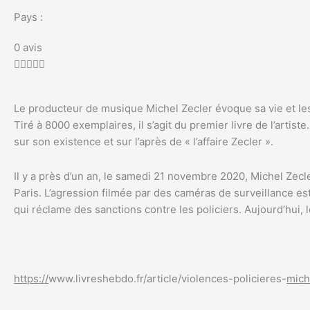
Pays :
Noté
0 avis
0





sur
5
Le producteur de musique Michel Zecler évoque sa vie et les 
Tiré à 8000 exemplaires, il s’agit du premier livre de l’artis
sur son existence et sur l’après de « l’affaire Zecler ».
Il y a près d’un an, le samedi 21 novembre 2020, Michel Zecl
Paris. L’agression filmée par des caméras de surveillance es
qui réclame des sanctions contre les policiers. Aujourd’hui,
https://
www.livreshebdo.fr/article/violences-policieres-
mich