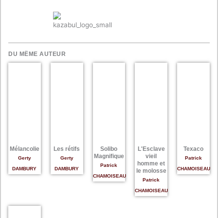
DU MÊME AUTEUR
Mélancolie
Les rétifs
Solibo
L'Esclave
Texaco
Magnifique
vieil
Gerty
Gerty
Patrick
homme et
Patrick
DAMBURY
DAMBURY
CHAMOISEAU
le molosse
CHAMOISEAU
Patrick
CHAMOISEAU