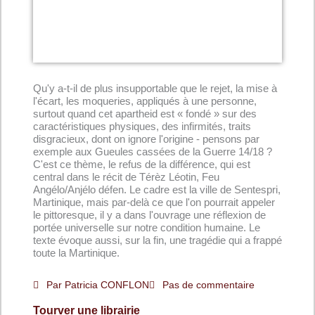
sur
5
Qu'y a-t-il de plus insupportable que le rejet, la mise à
l'écart, les moqueries, appliqués à une personne,
surtout quand cet apartheid est « fondé » sur des
caractéristiques physiques, des infirmités, traits
disgracieux, dont on ignore l'origine - pensons par
exemple aux Gueules cassées de la Guerre 14/18 ?
C'est ce thème, le refus de la différence, qui est
central dans le récit de Térèz Léotin, Feu
Angélo/Anjélo défen. Le cadre est la ville de Sentespri,
Martinique, mais par-delà ce que l'on pourrait appeler
le pittoresque, il y a dans l'ouvrage une réflexion de
portée universelle sur notre condition humaine. Le
texte évoque aussi, sur la fin, une tragédie qui a frappé
toute la Martinique.
Par
Patricia CONFLON
Pas de commentaire
Tourver une librairie