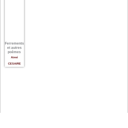
Ferrements
et autres
poèmes
Aimé
CESAIRE