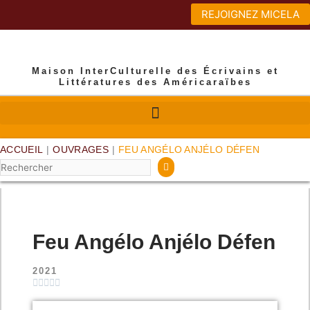
Aller
REJOIGNEZ MICELA
au
contenu
Maison InterCulturelle des Écrivains et
Littératures des Américaraïbes
ACCUEIL
|
OUVRAGES
|
FEU ANGÉLO ANJÉLO DÉFEN
Rechercher
Feu Angélo Anjélo Défen
2021





Noté
0